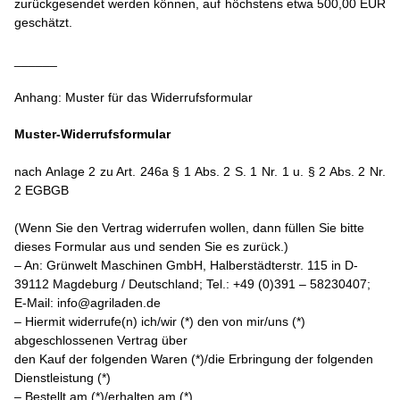
zurückgesendet werden können, auf höchstens etwa 500,00 EUR
geschätzt.
______
Anhang: Muster für das Widerrufsformular
Muster-Widerrufsformular
nach Anlage 2 zu Art. 246a § 1 Abs. 2 S. 1 Nr. 1 u. § 2 Abs. 2 Nr.
2 EGBGB
(Wenn Sie den Vertrag widerrufen wollen, dann füllen Sie bitte
dieses Formular aus und senden Sie es zurück.)
– An: Grünwelt Maschinen GmbH, Halberstädterstr. 115 in D-
39112 Magdeburg / Deutschland; Tel.: +49 (0)391 – 58230407;
E-Mail: info@agriladen.de
– Hiermit widerrufe(n) ich/wir (*) den von mir/uns (*)
abgeschlossenen Vertrag über
den Kauf der folgenden Waren (*)/die Erbringung der folgenden
Dienstleistung (*)
– Bestellt am (*)/erhalten am (*)