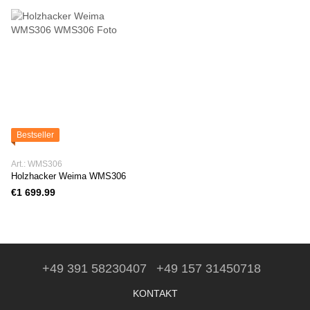
Bestseller
Art.: WMS306
Holzhacker Weima WMS306
€1 699.99
+49 391 58230407
+49 157 31450718
KONTAKT