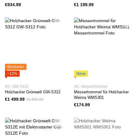
€934.99
€1 199.99
Bestseller
−12%
Neue
Art.: GW-S312
Art.: Messertrommel
Holzhacker Grünwelt GW-S312
Messertrommel für Holzhacker
Weima WMS301
€1 499.99
€1 699.99
€174.99