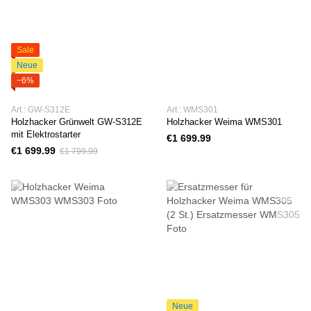
Sale
Neue
−6%
Art.: GW-S312E
Art.: WMS301
Holzhacker Grünwelt GW-S312E
Holzhacker Weima WMS301
mit Elektrostarter
€1 699.99
€1 699.99
€1 799.99
Neue