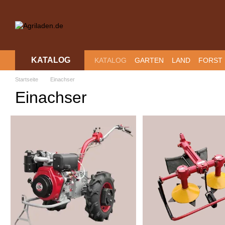
Перейти к основному контенту
KATALOG
KATALOG
GARTEN
LAND
FORST
ZAHLUNG UND VERSAND
RÜCKGA
Startseite
Einachser
Einachser