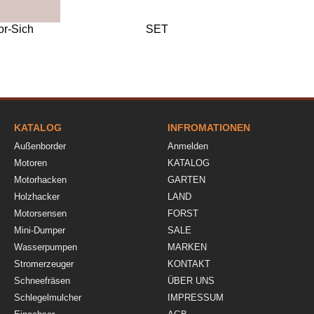
or-Sich
SET
KATALOG
INFROMATIONEN
Außenborder
Anmelden
Motoren
KATALOG
Motorhacken
GARTEN
Holzhacker
LAND
Motorsensen
FORST
Mini-Dumper
SALE
Wasserpumpen
MARKEN
Stromerzeuger
KONTAKT
Schneefräsen
ÜBER UNS
Schlegelmulcher
IMPRESSUM