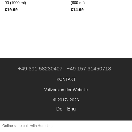
90 (1000 ml)
(600 ml)
€19.99
€14.99
+49 391 58230407
+49 157 31450718
KONTAKT
Vollversion der Website
© 2017- 2026
De
Eng
Online store built with Horoshop