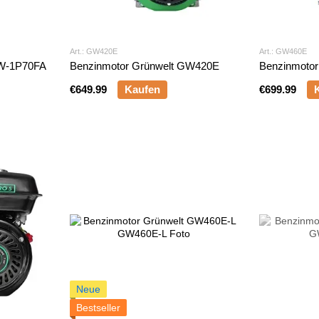
Art.: GW420E
Art.: GW460E
GW-1P70FA
Benzinmotor Grünwelt GW420E
Benzinmoto
€649.99
Kaufen
€699.99
Neue
Bestseller