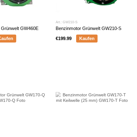
Art.: GW210-S
r Grünwelt GW460E
Benzinmotor Grünwelt GW210-S
Kaufen
€199.99
Kaufen