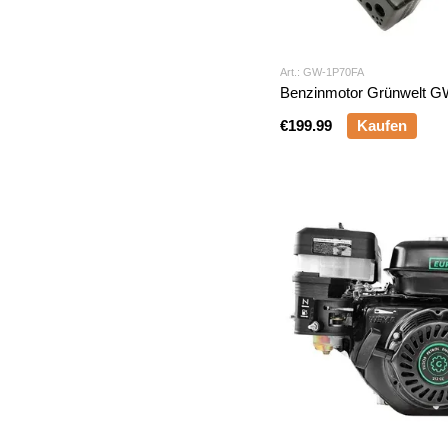
Art.: GW-1P70FA
Benzinmotor Grünwelt 
€199.99
Kaufen