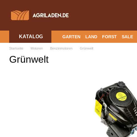
Перейти к основному контенту
KATALOG
GARTEN
LAND
FORST
SALE
Startseite
Motoren
Benzinmotoren
Grünwelt
Grünwelt