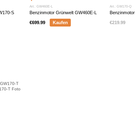
Art.: GW460E-L
Art.: GW170-Q
GW170-S
Benzinmotor Grünwelt GW460E-L
Benzinmoto
€699.99
Kaufen
€219.99