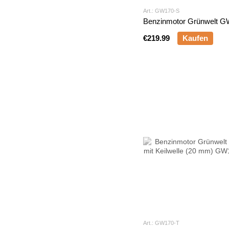
Art.: GW170-S
Benzinmotor Grünwelt 
€219.99
Kaufen
Art.: GW170-T