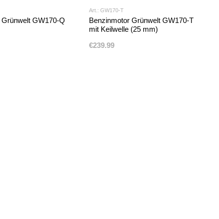
Art.: GW170-T
r Grünwelt GW170-Q
Benzinmotor Grünwelt GW170-T
mit Keilwelle (25 mm)
€239.99