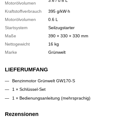
3.6 / 0.6 L
Motorölvolumen
Kraftstoffverbrauch
395 g/kW∙h
Motorölvolumen
0.6 L
Startsystem
Seilzugstarter
Maße
390 × 330 × 330 mm
Nettogewicht
16 kg
Marke
Grünwelt
LIEFERUMFANG
Benzinmotor Grünwelt GW170-S
1 × Schlüssel-Set
1 × Bedienungsanleitung (mehrsprachig)
Rezensionen