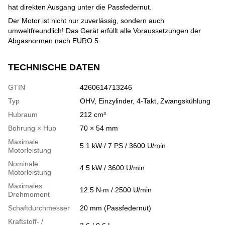
hat direkten Ausgang unter die Passfedernut.
Der Motor ist nicht nur zuverlässig, sondern auch
umweltfreundlich! Das Gerät erfüllt alle Voraussetzungen der
Abgasnormen nach EURO 5.
TECHNISCHE DATEN
GTIN
4260614713246
Typ
OHV, Einzylinder, 4-Takt, Zwangskühlung
Hubraum
212 cm³
Bohrung × Hub
70 × 54 mm
Maximale
5.1 kW / 7 PS / 3600 U/min
Motorleistung
Nominale
4.5 kW / 3600 U/min
Motorleistung
Maximales
12.5 N∙m / 2500 U/min
Drehmoment
Schaftdurchmesser
20 mm (Passfedernut)
Kraftstoff- /