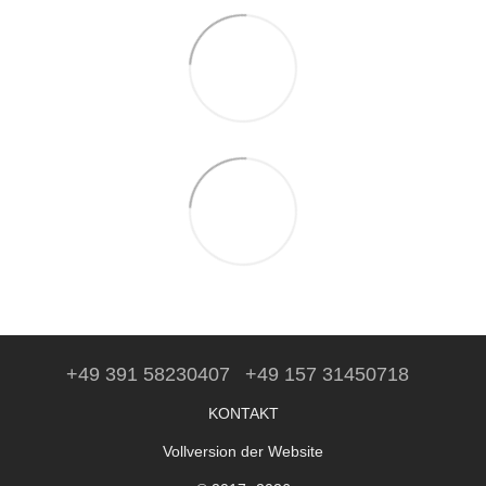
+49 391 58230407
+49 157 31450718
KONTAKT
Vollversion der Website