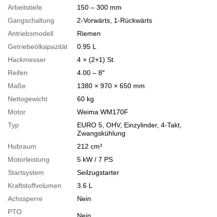
Arbeitstiefe
150 – 300 mm
Gangschaltung
2-Vorwärts, 1-Rückwärts
Antriebsmodell
Riemen
Getriebeölkapazität
0.95 L
Hackmesser
4 × (2+1) St.
Reifen
4.00 – 8″
Maße
1380 × 970 × 650 mm
Nettogewicht
60 kg
Motor
Weima WM170F
Typ
EURO 5, OHV, Einzylinder, 4-Takt,
Zwangskühlung
Hubraum
212 cm³
Motorleistung
5 kW / 7 PS
Startsystem
Seilzugstarter
Kraftstoffvolumen
3.6 L
Achssperre
Nein
PTO
Nein