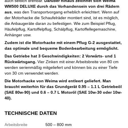
auch seitlich drehbar.
Darüber hinaus zeichnet sich Weima
WM500 DELUXE durch das Vorhandensein von drei Rädern
aus
, was den Transportvorgang erheblich erleichtert. Wenn auf
der Motorhacke die Schaufelräder montiert sind, ist es möglich,
die Anbaugeräte daran zu befestigen. Wie zum Beispiel Pflug,
Häufelpflug, Kartoffelpflug, Schälpflug, Kartoffellegemaschine,
Anhänger usw.
Zudem ist die Motorhacke mit einem Pflug G-2 ausgestattet,
das optimale und bequeme Bodenbearbeitung ermöglicht.
Das Getriebe hat 3 Geschwindigkeiten: 2 Vorwärts- und 1
Rückwärtsgang.
Vier Zinken mit einer Arbeitsbreite von 80 cm
werden serienmäßig mitgeliefert und können bis zu einer Tiefe
von 30 cm verwendet werden.
Die Motorhacke von Weima wird entleert geliefert. Man
braucht weiterhin für das Grundgerät 0.95 – 1.1 L Getriebeöl
(SAE 80w-90) und 0.6 – 0.7 L Motoröl (SAE 10w-30 oder 10w-
40).
TECHNISCHE DATEN
Arbeitsbreite
500 – 800 mm