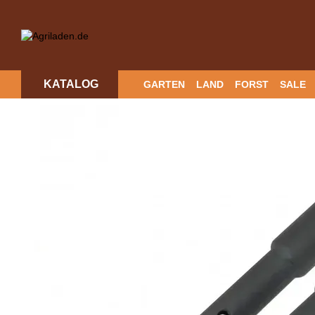
Перейти к основному контенту
KATALOG
GARTEN
LAND
FORST
SALE