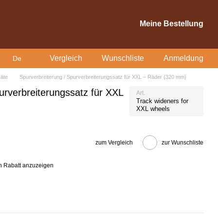
Meine Bestellung
Vergleich
Wunschliste
Anmeldung
De
äte
Spurverbreiterung / Spurverbreiterungssatz für XXL – Räder (320 mm)
urverbreiterungssatz für XXL
Art.
Track wideners for
XXL wheels
zum Vergleich
zur Wunschliste
n Rabatt anzuzeigen