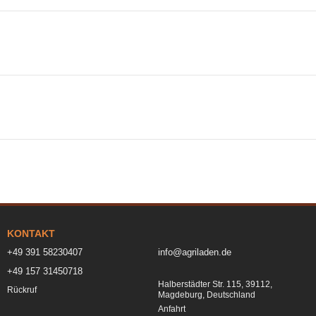
KONTAKT
+49 391 58230407
info@agriladen.de
+49 157 31450718
Halberstädter Str. 115, 39112,
Rückruf
Magdeburg, Deutschland
Anfahrt