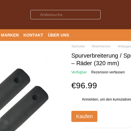
MARKEN
KONTAKT
ÜBER UNS
Startseite
Motorhacken
Anbauger
Spurverbreiterung / Sp
– Räder (320 mm)
Verfügbar
Rezension verfassen
€96.99
Anmelden
, um den kumulative
%
Kaufen