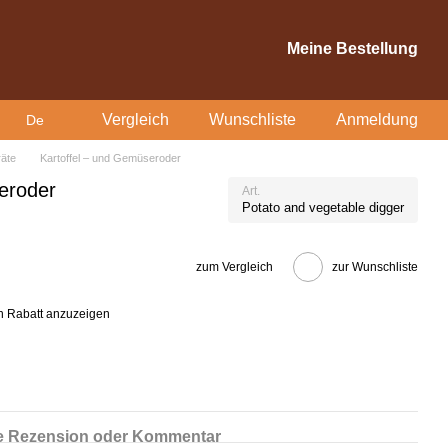
Meine Bestellung
Vergleich
Wunschliste
Anmeldung
De
äte
Kartoffel – und Gemüseroder
eroder
Art.
Potato and vegetable digger
zum Vergleich
zur Wunschliste
n Rabatt anzuzeigen
 Rezension oder Kommentar