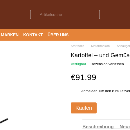
MARKEN
KONTAKT
ÜBER UNS
Startseite
Motorhacken
Anbauger
Kartoffel – und Gemüs
Verfügbar
Rezension verfassen
€91.99
Anmelden
, um den kumulative
%
Kaufen
Beschreibung
Neue