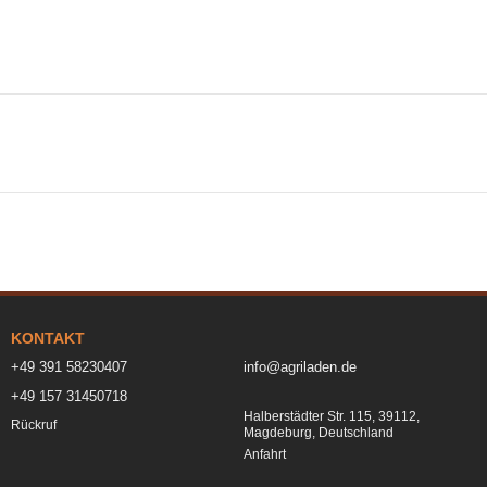
KONTAKT
+49 391 58230407
info@agriladen.de
+49 157 31450718
Halberstädter Str. 115, 39112,
Rückruf
Magdeburg, Deutschland
Anfahrt