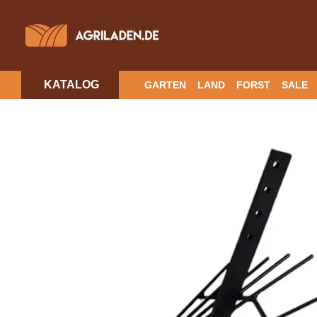
Перейти к основному контенту
KATALOG
GARTEN
LAND
FORST
SALE