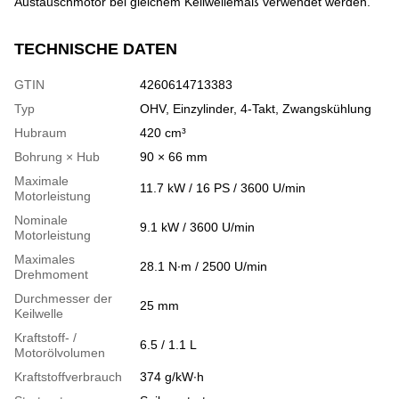
Austauschmotor bei gleichem Keilwellemaß verwendet werden.
TECHNISCHE DATEN
GTIN
4260614713383
Typ
OHV, Einzylinder, 4-Takt, Zwangskühlung
Hubraum
420 cm³
Bohrung × Hub
90 × 66 mm
Maximale
11.7 kW / 16 PS / 3600 U/min
Motorleistung
Nominale
9.1 kW / 3600 U/min
Motorleistung
Maximales
28.1 N∙m / 2500 U/min
Drehmoment
Durchmesser der
25 mm
Keilwelle
Kraftstoff- /
6.5 / 1.1 L
Motorölvolumen
Kraftstoffverbrauch
374 g/kW∙h